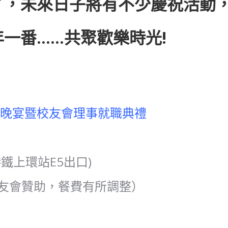
了，未來日子將有不少慶祝活動
一番……共聚歡樂時光!
慶晚宴暨校友會理事就職典禮
鐵上環站E5出口)
承蒙校友會贊助，餐費有所調整）