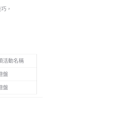
技巧，
項活動名稱
避盤
避盤