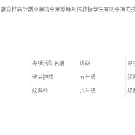
校體育推廣計劃及聘請專業導師到校教授學生有關專項的
。
專項活動名稱
班級
專
級
健美體操
五年級
躲
級
躲避盤
六年級
躲