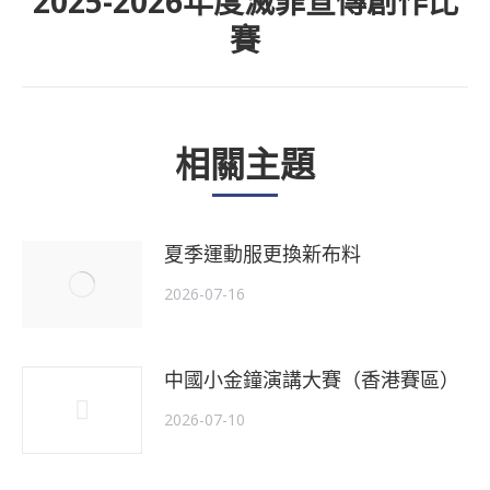
2025-2026年度滅罪宣傳創作比
下
賽
一
個
主
相關主題
題
夏季運動服更換新布料
2026-07-16
中國小金鐘演講大賽（香港賽區）
2026-07-10