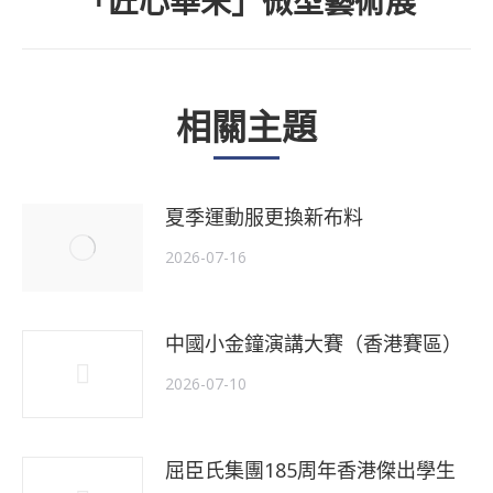
「匠心華釆」微型藝術展
下
一
個
相關主題
主
題
夏季運動服更換新布料
2026-07-16
中國小金鐘演講大賽（香港賽區）
2026-07-10
屈臣氏集團185周年香港傑出學生