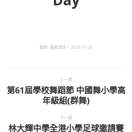
類別:
最新資訊
2025-01-25
Post
上一頁
navigation
第61屆學校舞蹈節 中國舞小學高
Previous
年級組(群舞)
post:
下一頁
林大輝中學全港小學足球邀請賽
下