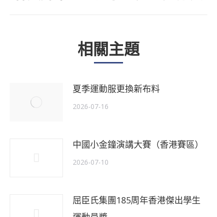
一
個
相關主題
主
題
夏季運動服更換新布料
2026-07-16
中國小金鐘演講大賽（香港賽區）
2026-07-10
屈臣氏集團185周年香港傑出學生