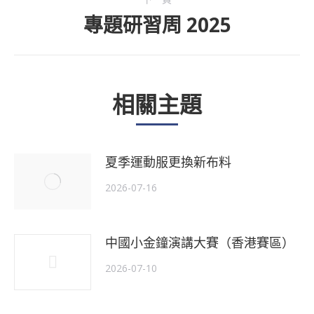
專題研習周 2025
下
一
個
相關主題
主
題
夏季運動服更換新布料
2026-07-16
中國小金鐘演講大賽（香港賽區）
2026-07-10