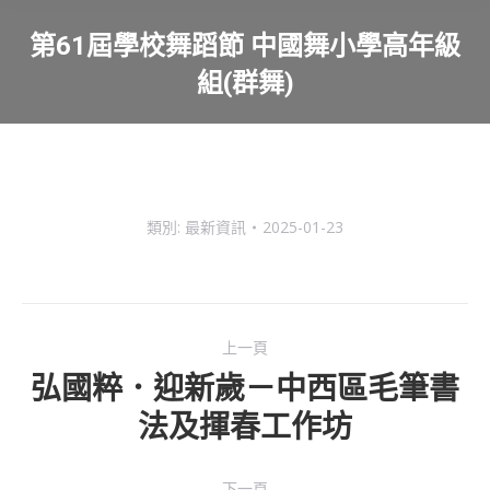
第61屆學校舞蹈節 中國舞小學高年級
組(群舞)
You are here:
類別:
最新資訊
2025-01-23
Post
上一頁
navigation
弘國粹．迎新歲－中西區毛筆書
Previous
法及揮春工作坊
post:
下一頁