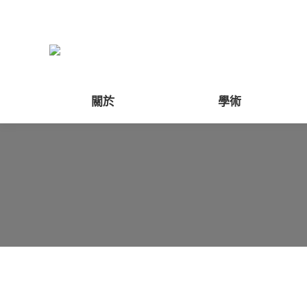
關於
學術
肇慶姊妹學校訪校交流活動