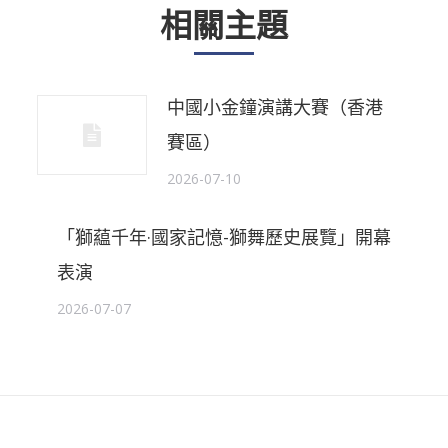
相關主題
題
中國小金鐘演講大賽（香港
賽區）
2026-07-10
「獅藴千年·國家記憶-獅舞歷史展覽」開幕
表演
2026-07-07