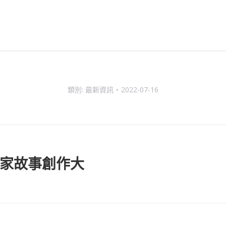
類別:
最新資訊
2022-07-16
 我的家故事創作大
下
一
個
主