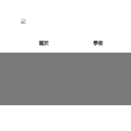
關於
學術
「盂蘭文化節」