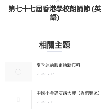
第七十七屆香港學校朗誦節 (英
下
語)
一
個
主
相關主題
題
夏季運動服更換新布料
2026-07-16
中國小金鐘演講大賽（香港賽區）
2026-07-10