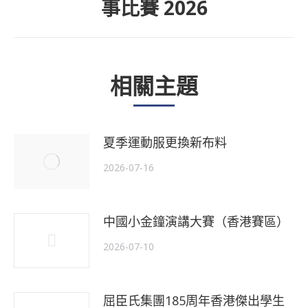
事比賽 2026
一
個
主
相關主題
題
夏季運動服更換新布料
2026-07-16
中國小金鐘演講大賽（香港賽區）
2026-07-10
屈臣氏集團185周年香港傑出學生