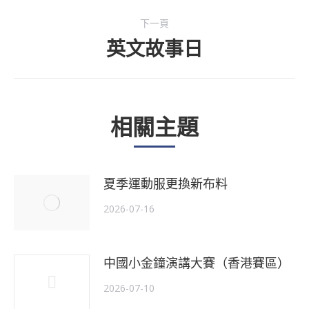
下一頁
英文故事日
下
一
個
相關主題
主
題
夏季運動服更換新布料
2026-07-16
中國小金鐘演講大賽（香港賽區）
2026-07-10