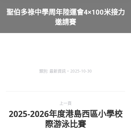
聖伯多祿中學周年陸運會4×100米接力
邀請賽
You are here:
類別:
最新資訊
2025-10-30
Post
上一頁
navigation
2025-2026年度港島西區小學校
Previous
際游泳比賽
post: