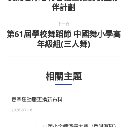
Previous
伴計劃
post:
下一頁
第61屆學校舞蹈節 中國舞小學高
下
年級組(三人舞)
一
個
主
相關主題
題
夏季運動服更換新布料
2026-07-16
中國小金鐘演講大賽（香港賽區）