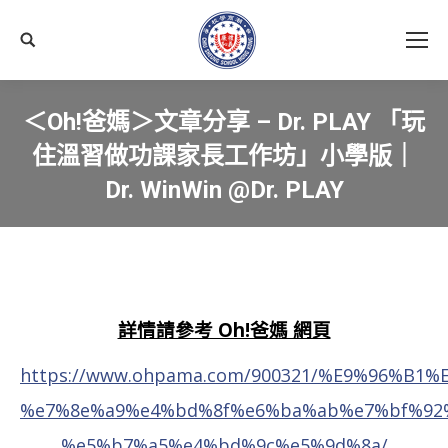
搜
尋
＜Oh!爸媽＞文章分享 – Dr. PLAY 「玩
住溫習做功課家長工作坊」小學版｜
Dr. WinWin @Dr. PLAY
You are here:
詳情請參考 Oh!爸媽 網頁
https://www.ohpama.com/900321/%E9%96%B
%e7%8e%a9%e4%bd%8f%e6%ba%ab%e7%bf%92
%e5%b7%a5%e4%bd%9c%e5%9d%8a/