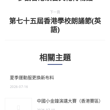
post:
下一頁
第七十五屆香港學校朗誦節(英
下
語)
一
個
主
相關主題
題
夏季運動服更換新布料
2026-07-16
中國小金鐘演講大賽（香港賽區）
2026-07-10