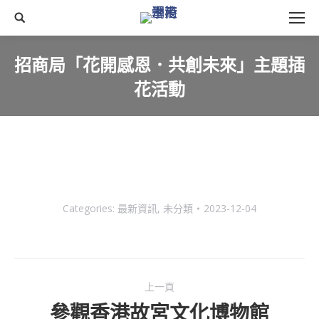
搜
尋
招商局「花開感恩．共創未來」主題插
花活動
You are here:
Categories:
最新資訊
,
未分類
2023-12-04
Post
上一頁
navigation
參觀香港故宮文化博物館
Previous