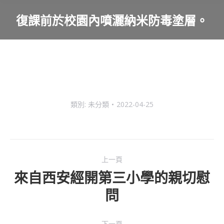
復課前於校園內噴灑納米防毒塗層。
You are here:
類別:
未分類
2022-04-25
Post
上一頁
navigation
來自西安經開第三小學的親切慰
Previous
問
post:
下一頁