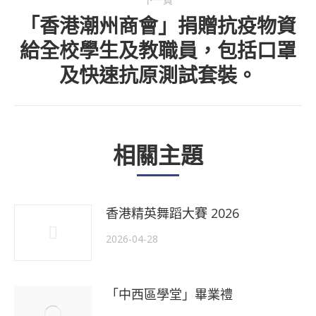
「香港潮州商會」捐贈抗疫物資
給全校學生及教職員，包括口罩
下
及快速抗原測試套裝。
一
個
主
相關主題
題
香港精英舞蹈大賽 2026
2026-04-28
「中西區學堂」畢業禮