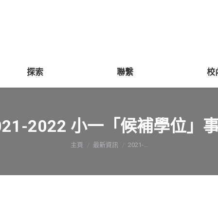
探索
聯繫
校
021-2022 小一「候補學位」
You are here:
主頁
最新資訊
2021-…