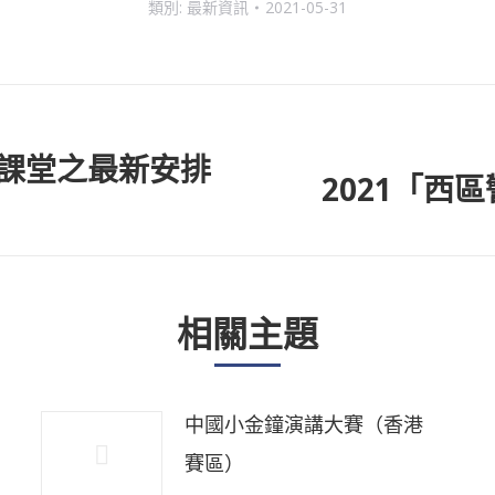
類別:
最新資訊
2021-05-31
課堂之最新安排
2021「西
下
一
個
主
相關主題
題
中國小金鐘演講大賽（香港
賽區）